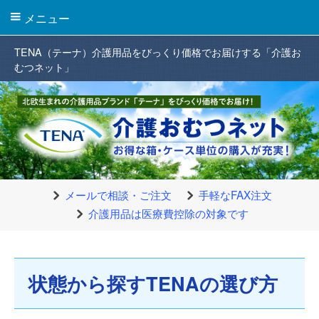
メニュー
TENA（テーナ）介護用品をびっくり価格でお届けする「介護お
むつネット」
メールで相談・ご注文
手軽なFAX注文
介護用品は医療費控除の対象です
状態から探すTENAの選び方