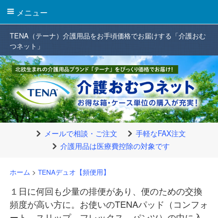
メニュー
TENA（テーナ）介護用品をお手頃価格でお届けする「介護おむ
つネット」
メールで相談・ご注文
手軽なFAX注文
介護用品は医療費控除の対象です
ホーム
>
TENAデュオ【頻便用】
１日に何回も少量の排便があり、便のための交換
頻度が高い方に。お使いのTENAパッド（コンフォ
ート、スリップ、フレックス、パンツ）の中に入