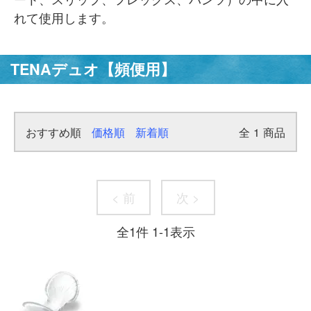
れて使用します。
TENAデュオ【頻便用】
おすすめ順
価格順
新着順
全
1
商品
< 前
次 >
全
1
件
1
-
1
表示