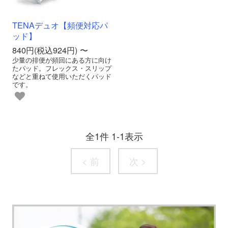
TENAデュオ【頻便対応パ
ッド】
840円(税込924円) 〜
少量の排便が頻回にある方に向け
たパッド。フレックス・スリップ
などと重ねて使用いただくパッド
です。
全
1
件
1
-
1
表示
< 前
次 >