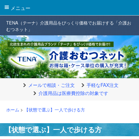
メニュー
TENA（テーナ）介護用品をびっくり価格でお届けする「介護お
むつネット」
メールで相談・ご注文
手軽なFAX注文
介護用品は医療費控除の対象です
ホーム
>
【状態で選ぶ】一人で歩ける方
【状態で選ぶ】一人で歩ける方