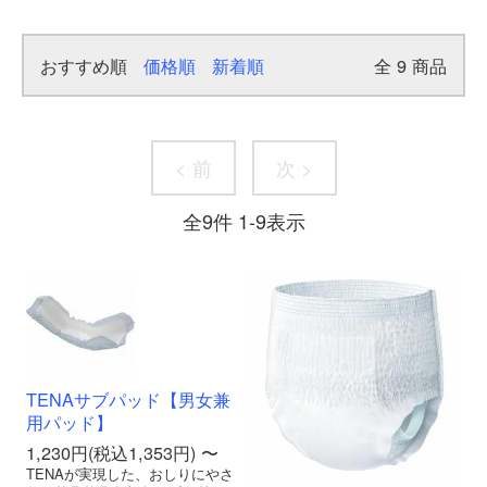
おすすめ順
価格順
新着順
全
9
商品
< 前
次 >
全
9
件
1
-
9
表示
TENAサブパッド【男女兼
用パッド】
1,230円(税込1,353円) 〜
TENAが実現した、おしりにやさ