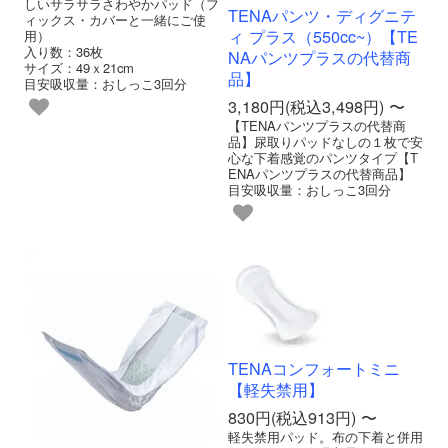
しいサラサラさわやかパッド（フ
TENAパンツ・ディグニテ
ィックス・カバーと一緒にご使
ィ プラス（550cc~）【TE
用）
入り数：36枚
NAパンツプラスの代替商
サイズ：49ｘ21cm
品】
目安吸収量：おしっこ3回分
3,180円(税込3,498円) 〜
【TENAパンツプラスの代替商
品】尿取りパッドなしの１枚で安
心な下着感覚のパンツタイプ【T
ENAパンツプラスの代替商品】
目安吸収量：おしっこ3回分
TENAコンフォートミニ
【軽失禁用】
830円(税込913円) 〜
軽失禁用パッド。布の下着と併用