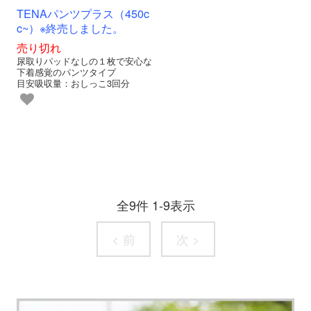
TENAパンツプラス（450c
c~）※終売しました。
売り切れ
尿取りパッドなしの１枚で安心な
下着感覚のパンツタイプ
目安吸収量：おしっこ3回分
全
9
件
1
-
9
表示
< 前
次 >