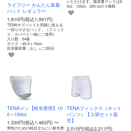
いただけます。吸収量ランクは8
ライフリー かんたん装着
0cc、120cc、250 ccの３種類
パッド レギュラー
1,810円(税込1,991円)
TENAサブパッドと同様に使える
一回り小さなパッド。（フィック
ス・カバーと一緒にご使用）
入り数：54枚
サイズ：45.5ｘ16cm
目安吸収量：おしっこ2回分
TENAメン【軽失禁用】10
TENAフィックス（ネット
0～150cc
パンツ）【３袋セット販
売】
1,330円(税込1,463円) 〜
2,010円(税込2,211円)
男性のための軽目立ちにい軽失禁